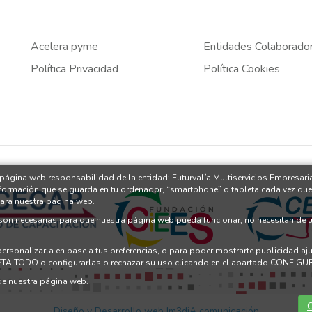
Acelera pyme
Entidades Colaborado
Política Privacidad
Política Cookies
 página web responsabilidad de la entidad: Futurvalía Multiservicios Empresari
nformación que se guarda en tu ordenador, “smartphone” o tableta cada vez que
para nuestra página web.
 son necesarias para que nuestra página web pueda funcionar, no necesitan de 
 personalizarla en base a tus preferencias, o para poder mostrarte publicidad a
PTA TODO o configurarlas o rechazar su uso clicando en el apartado CONFI
e nuestra página web.
C
Diseño y Desarrollo web Im3diA comunicación