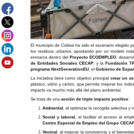
El municipio de Cobisa ha sido el escenario elegido p
los residuos urbanos, apostando por un modelo más s
enmarca dentro del
Proyecto ECOEMPLEO
, desarr
de Entidades Sociales CECAP
, y la
Fundación T
programa NextGenerationEU
, el
Gobierno de Espa
La iniciativa tiene como objetivo principal
crear un se
plástico, vidrio y cartón, que permita mejorar los índi
impacto va mucho más allá del plano ambiental.
Se trata de una
acción de triple impacto positivo
:
Ambiental
, al optimizar la recogida selectiva y 
Social y laboral
, al facilitar el acceso al em
Centro Especial de Empleo del Grupo CECA
Vecinal
, al mejorar la convivencia y el bienes