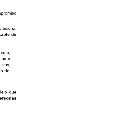
mpromiso
ofesional
sable de
rbano,
 para
sivos,
ro del
delo que
personas