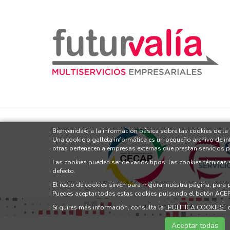
Bienvenida/o a la información básica sobre las cookies de la
Una cookie o galleta informática es un pequeño archivo de i
otras pertenecen a empresas externas que prestan servicios 
Las cookies pueden ser de varios tipos: las cookies técnicas
defecto.
El resto de cookies sirven para mejorar nuestra página, para
Puedes aceptar todas estas cookies pulsando el botón ACE
Si quires más información, consulta la
“POLITICA COOKIES”
d
Aceptar todas