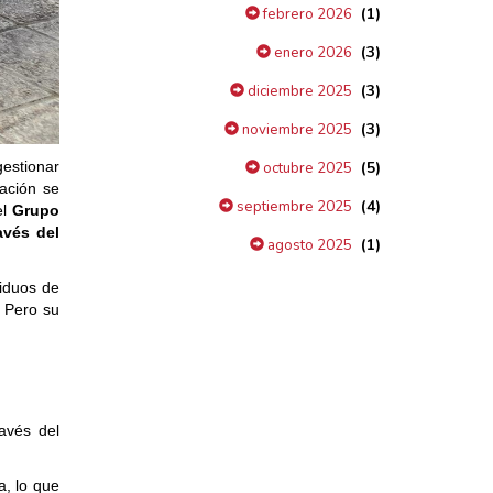
(1)
febrero 2026
(3)
enero 2026
(3)
diciembre 2025
(3)
noviembre 2025
gestionar
(5)
octubre 2025
ación se
(4)
septiembre 2025
el
Grupo
avés del
(1)
agosto 2025
siduos de
. Pero su
ravés del
a, lo que