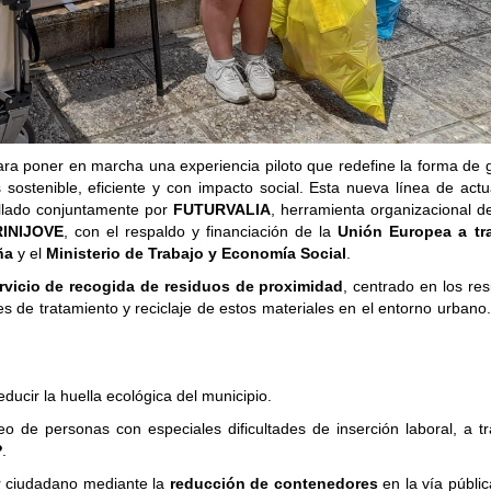
ara poner en marcha una experiencia piloto que redefine la forma de 
ostenible, eficiente y con impacto social. Esta nueva línea de actu
ollado conjuntamente por
FUTURVALIA
, herramienta organizacional d
RINIJOVE
, con el respaldo y financiación de la
Unión Europea a tr
ña
y el
Ministerio de Trabajo y Economía Social
.
rvicio de recogida de residuos de proximidad
, centrado en los re
ces de tratamiento y reciclaje de estos materiales en el entorno urbano
reducir la huella ecológica del municipio.
pleo de personas con especiales dificultades de inserción laboral, a t
P
.
tar ciudadano mediante la
reducción de contenedores
en la vía públic