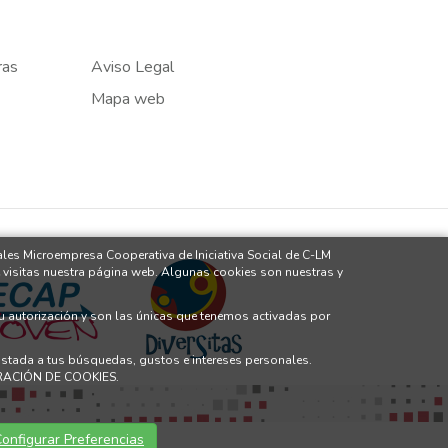
ras
Aviso Legal
Mapa web
ales Microempresa Cooperativa de Iniciativa Social de C-LM
 visitas nuestra página web. Algunas cookies son nuestras y
tu autorización y son las únicas que tenemos activadas por
justada a tus búsquedas, gustos e intereses personales.
GURACIÓN DE COOKIES.
onfigurar Preferencias