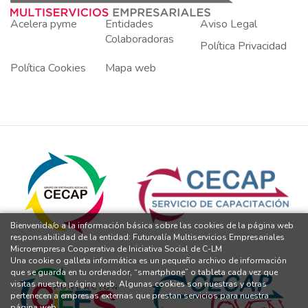
Acelera pyme
Entidades
Aviso Legal
Colaboradoras
Política Privacidad
Política Cookies
Mapa web
Bienvenida/o a la información básica sobre las cookies de la página web
responsabilidad de la entidad: Futurvalía Multiservicios Empresariales
Microempresa Cooperativa de Iniciativa Social de C-LM
Una cookie o galleta informática es un pequeño archivo de información
que se guarda en tu ordenador, “smartphone” o tableta cada vez que
visitas nuestra página web. Algunas cookies son nuestras y otras
pertenecen a empresas externas que prestan servicios para nuestra
página web.