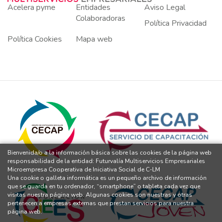
Acelera pyme
Entidades
Aviso Legal
Colaboradoras
Política Privacidad
Política Cookies
Mapa web
Bienvenida/o a la información básica sobre las cookies de la página web
responsabilidad de la entidad: Futurvalía Multiservicios Empresariales
Microempresa Cooperativa de Iniciativa Social de C-LM
Una cookie o galleta informática es un pequeño archivo de información
que se guarda en tu ordenador, “smartphone” o tableta cada vez que
visitas nuestra página web. Algunas cookies son nuestras y otras
pertenecen a empresas externas que prestan servicios para nuestra
página web.