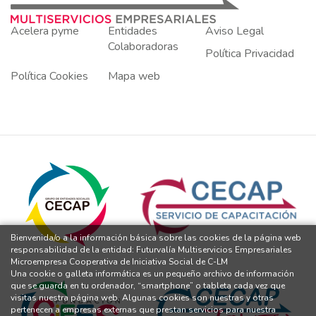
Acelera pyme
Entidades
Aviso Legal
Colaboradoras
Política Privacidad
Política Cookies
Mapa web
Bienvenida/o a la información básica sobre las cookies de la página web
responsabilidad de la entidad: Futurvalía Multiservicios Empresariales
Microempresa Cooperativa de Iniciativa Social de C-LM
Una cookie o galleta informática es un pequeño archivo de información
que se guarda en tu ordenador, “smartphone” o tableta cada vez que
visitas nuestra página web. Algunas cookies son nuestras y otras
pertenecen a empresas externas que prestan servicios para nuestra