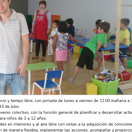
cio y tiempo libre, con jornada de lunes a viernes de 11:00 mañana a 
5 de Julio.
venio colectivo, con la función general de planificar y desarrollar acti
ara niños de 3 a 12 años.
des en interiores y al aire libre con vistas a la adquisición de conocimi
ón de manera flexible, implementar las acciones, acompañar y proporci