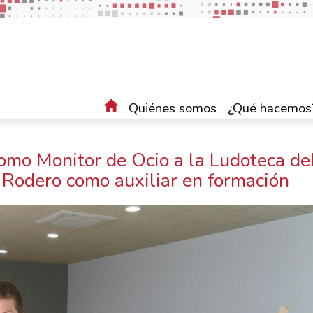
Quiénes somos
¿Qué hacemos
omo Monitor de Ocio a la Ludoteca de
Rodero como auxiliar en formación