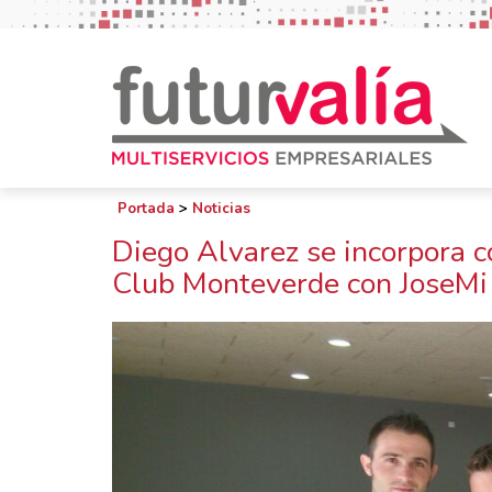
Portada
>
Noticias
Diego Alvarez se incorpora c
Club Monteverde con JoseMi 