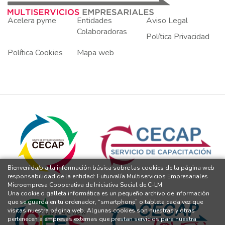
Acelera pyme
Entidades
Aviso Legal
Colaboradoras
Política Privacidad
Política Cookies
Mapa web
Bienvenida/o a la información básica sobre las cookies de la página web
responsabilidad de la entidad: Futurvalía Multiservicios Empresariales
Microempresa Cooperativa de Iniciativa Social de C-LM
Una cookie o galleta informática es un pequeño archivo de información
que se guarda en tu ordenador, “smartphone” o tableta cada vez que
visitas nuestra página web. Algunas cookies son nuestras y otras
pertenecen a empresas externas que prestan servicios para nuestra