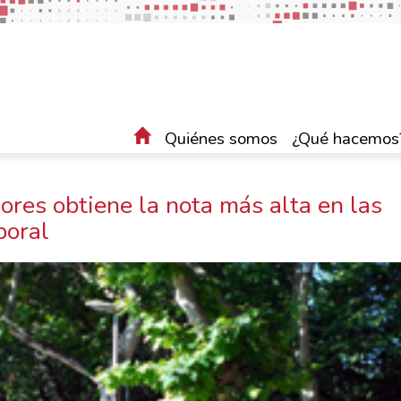
Quiénes somos
¿Qué hacemos
ores obtiene la nota más alta en las
boral