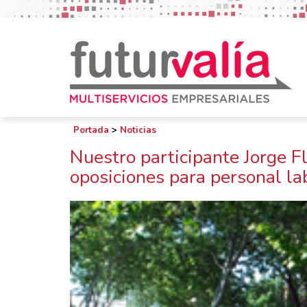
Portada
>
Noticias
Nuestro participante Jorge Fl
oposiciones para personal la