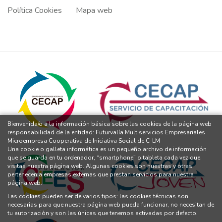
Política Cookies
Mapa web
Bienvenida/o a la información básica sobre las cookies de la página web
responsabilidad de la entidad: Futurvalía Multiservicios Empresariales
Microempresa Cooperativa de Iniciativa Social de C-LM
Una cookie o galleta informática es un pequeño archivo de información
que se guarda en tu ordenador, “smartphone” o tableta cada vez que
visitas nuestra página web. Algunas cookies son nuestras y otras
pertenecen a empresas externas que prestan servicios para nuestra
página web.
Las cookies pueden ser de varios tipos: las cookies técnicas son
necesarias para que nuestra página web pueda funcionar, no necesitan de
tu autorización y son las únicas que tenemos activadas por defecto.