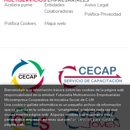
Acelera pyme
Entidades
Aviso Legal
Colaboradoras
Política Privacidad
Política Cookies
Mapa web
Bienvenida/o a la información básica sobre las cookies de la página web
responsabilidad de la entidad: Futurvalía Multiservicios Empresariales
Microempresa Cooperativa de Iniciativa Social de C-LM
Una cookie o galleta informática es un pequeño archivo de información
que se guarda en tu ordenador, “smartphone” o tableta cada vez que
visitas nuestra página web. Algunas cookies son nuestras y otras
pertenecen a empresas externas que prestan servicios para nuestra
página web.