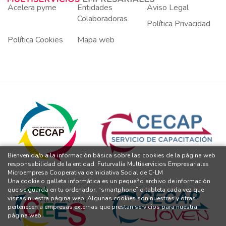
Acelera pyme
Entidades
Aviso Legal
Colaboradoras
Política Privacidad
Política Cookies
Mapa web
Bienvenida/o a la información básica sobre las cookies de la página web
responsabilidad de la entidad: Futurvalía Multiservicios Empresariales
Microempresa Cooperativa de Iniciativa Social de C-LM
Una cookie o galleta informática es un pequeño archivo de información
que se guarda en tu ordenador, “smartphone” o tableta cada vez que
visitas nuestra página web. Algunas cookies son nuestras y otras
pertenecen a empresas externas que prestan servicios para nuestra
página web.