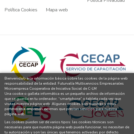
Política Privacidad
Política Cookies
Mapa web
Bienvenida/o a la información básica sobre las cookies de la página web
responsabilidad de la entidad: Futurvalía Multiservicios Empresariales
Microempresa Cooperativa de Iniciativa Social de C-LM
Una cookie o galleta informática es un pequeño archivo de información
que se guarda en tu ordenador, “smartphone” o tableta cada vez que
visitas nuestra página web. Algunas cookies son nuestras y otras
pertenecen a empresas externas que prestan servicios para nuestra
página web.
Las cookies pueden ser de varios tipos: las cookies técnicas son
necesarias para que nuestra página web pueda funcionar, no necesitan de
tu autorización y son las únicas que tenemos activadas por defecto.