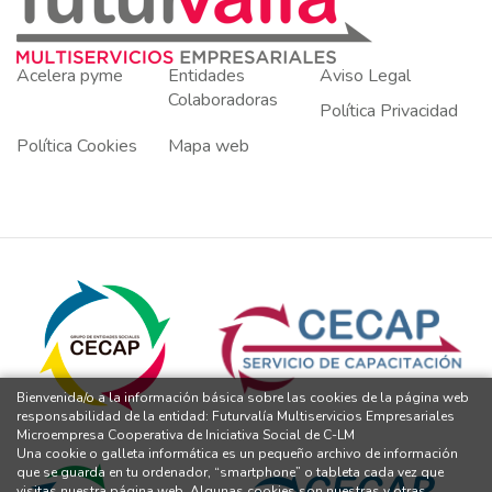
Acelera pyme
Entidades
Aviso Legal
Colaboradoras
Política Privacidad
Política Cookies
Mapa web
Bienvenida/o a la información básica sobre las cookies de la página web
responsabilidad de la entidad: Futurvalía Multiservicios Empresariales
Microempresa Cooperativa de Iniciativa Social de C-LM
Una cookie o galleta informática es un pequeño archivo de información
que se guarda en tu ordenador, “smartphone” o tableta cada vez que
visitas nuestra página web. Algunas cookies son nuestras y otras