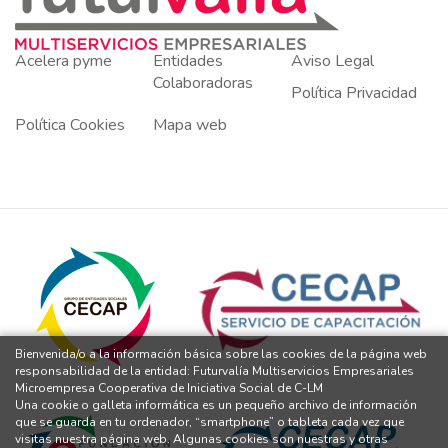
Acelera pyme
Entidades
Aviso Legal
Colaboradoras
Política Privacidad
Política Cookies
Mapa web
Bienvenida/o a la información básica sobre las cookies de la página web
responsabilidad de la entidad: Futurvalía Multiservicios Empresariales
Microempresa Cooperativa de Iniciativa Social de C-LM
Una cookie o galleta informática es un pequeño archivo de información
que se guarda en tu ordenador, “smartphone” o tableta cada vez que
visitas nuestra página web. Algunas cookies son nuestras y otras