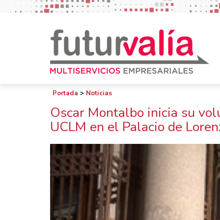
Portada
>
Noticias
Oscar Montalbo inicia su vol
UCLM en el Palacio de Lore