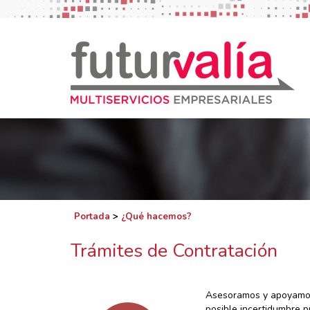
Portada
>
¿Qué hacemos?
Trámites de Contratación
Asesoramos y apoyamos 
posible incertidumbre p