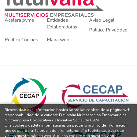
Acelera pyme
Entidades
Aviso Legal
Colaboradoras
Política Privacidad
Política Cookies
Mapa web
Bienvenida/o a la información básica sobre las cookies de la página web
responsabilidad de la entidad: Futurvalía Multiservicios Empresariales
Microempresa Cooperativa de Iniciativa Social de C-LM
Una cookie o galleta informática es un pequeño archivo de información
que se guarda en tu ordenador, “smartphone” o tableta cada vez que
visitas nuestra página web. Algunas cookies son nuestras y otras