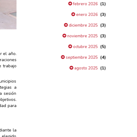
(1)
febrero 2026
(3)
enero 2026
(3)
diciembre 2025
(3)
noviembre 2025
(5)
octubre 2025
r el año.
(4)
septiembre 2025
raciones
e trabajo
(1)
agosto 2025
nicipios
tegias a
a sesión
jetivos.
idad para
iante la
n elegido