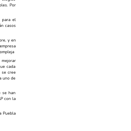
bles. Por
 para el
rán casos
re, y en
 empresa
compleja
 mejorar
que cada
e se cree
da uno de
e se han
AP con la
La Puebla