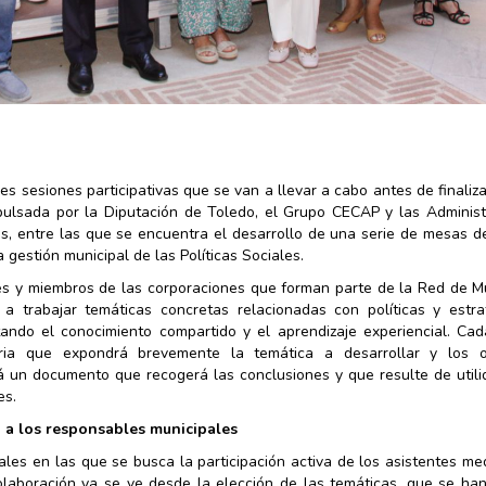
es sesiones participativas que se van a llevar a cabo antes de finaliza
ulsada por la Diputación de Toledo, el Grupo CECAP y las Administ
s, entre las que se encuentra el desarrollo de una serie de mesas d
gestión municipal de las Políticas Sociales.
es y miembros de las corporaciones que forman parte de la Red de Mu
 trabajar temáticas concretas relacionadas con políticas y estra
ando el conocimiento compartido y el aprendizaje experiencial. Cad
ia que expondrá brevemente la temática a desarrollar y los ob
irá un documento que recogerá las conclusiones y que resulte de util
es.
n a los responsables municipales
s en las que se busca la participación activa de los asistentes med
colaboración ya se ve desde la elección de las temáticas, que se ha