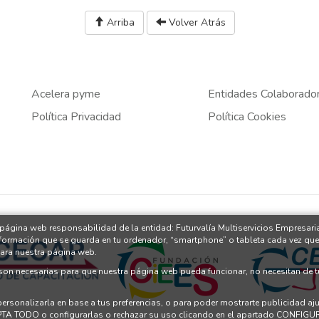
Arriba
Volver Atrás
Acelera pyme
Entidades Colaborado
Política Privacidad
Política Cookies
 página web responsabilidad de la entidad: Futurvalía Multiservicios Empresari
nformación que se guarda en tu ordenador, “smartphone” o tableta cada vez que
para nuestra página web.
 son necesarias para que nuestra página web pueda funcionar, no necesitan de 
 personalizarla en base a tus preferencias, o para poder mostrarte publicidad a
PTA TODO o configurarlas o rechazar su uso clicando en el apartado CONFI