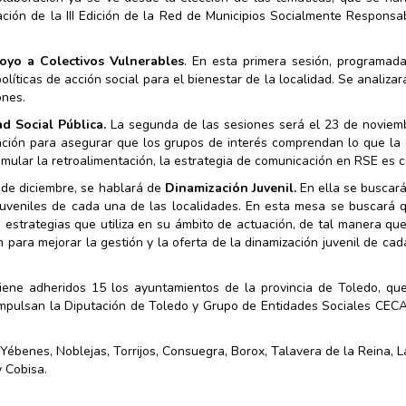
ción de la III Edición de la Red de Municipios Socialmente Responsa
poyo a Colectivos Vulnerables
. En esta primera sesión, programada
olíticas de acción social para el bienestar de la localidad. Se analiza
ones.
d Social Pública.
La segunda de las sesiones será el 23 de noviemb
ación para asegurar que los grupos de interés comprendan lo que la
imular la retroalimentación, la estrategia de comunicación en RSE es 
 de diciembre, se hablará de
Dinamización Juvenil.
En ella se buscará
 juveniles de cada una de las localidades. En esta mesa se buscará 
 estrategias que utiliza en su ámbito de actuación, de tal manera qu
 para mejorar la gestión y la oferta de la dinamización juvenil de ca
iene adheridos 15 los ayuntamientos de la provincia de Toledo, qu
 impulsan la Diputación de Toledo y Grupo de Entidades Sociales CEC
 Yébenes, Noblejas, Torrijos, Consuegra, Borox, Talavera de la Reina, 
 Cobisa.