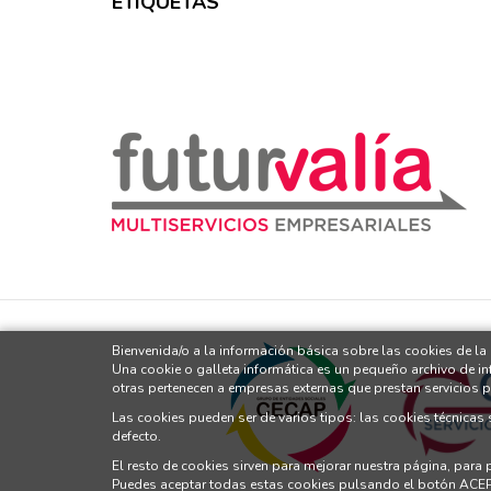
ETIQUETAS
Bienvenida/o a la información básica sobre las cookies de la
Una cookie o galleta informática es un pequeño archivo de i
otras pertenecen a empresas externas que prestan servicios 
Las cookies pueden ser de varios tipos: las cookies técnicas
defecto.
El resto de cookies sirven para mejorar nuestra página, para
Puedes aceptar todas estas cookies pulsando el botón ACE