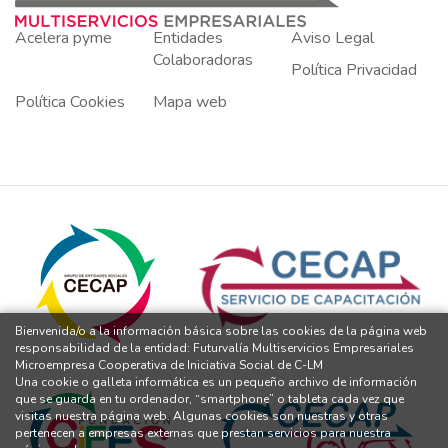
Acelera pyme
Entidades
Aviso Legal
Colaboradoras
Política Privacidad
Política Cookies
Mapa web
Bienvenida/o a la información básica sobre las cookies de la página web
responsabilidad de la entidad: Futurvalía Multiservicios Empresariales
Microempresa Cooperativa de Iniciativa Social de C-LM
Una cookie o galleta informática es un pequeño archivo de información
que se guarda en tu ordenador, “smartphone” o tableta cada vez que
visitas nuestra página web. Algunas cookies son nuestras y otras
pertenecen a empresas externas que prestan servicios para nuestra